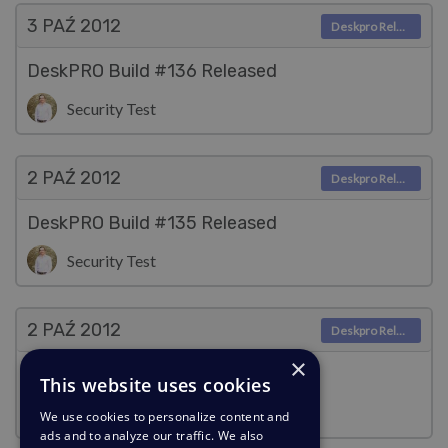
3 PAŹ
2012
Deskpro Releases
DeskPRO Build #136 Released
Security Test
2 PAŹ
2012
Deskpro Releases
DeskPRO Build #135 Released
Security Test
2 PAŹ
2012
Deskpro Releases
×
DeskPRO Build #134 Released
This website uses cookies
Security Test
We use cookies to personalize content and
ads and to analyze our traffic. We also