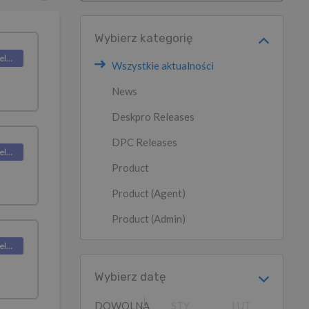
Wybierz kategorię
Deskpro Releases
Wszystkie aktualności
News
Deskpro Releases
DPC Releases
Deskpro Releases
Product
Product (Agent)
Product (Admin)
Deskpro Releases
Wybierz datę
DOWOLNA
STY
LUT