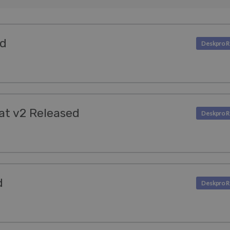
ed
at v2 Released
d