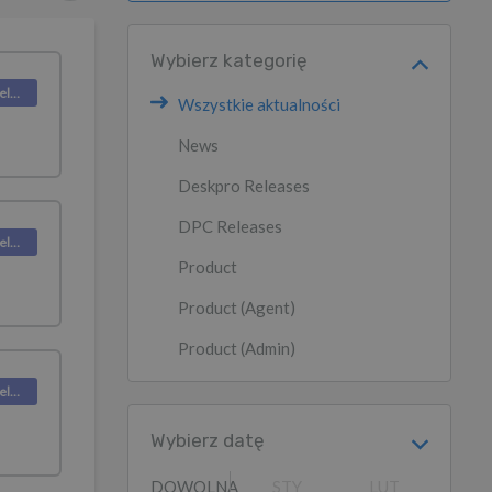
Wybierz kategorię
Deskpro Releases
Wszystkie aktualności
News
Deskpro Releases
DPC Releases
Deskpro Releases
Product
Product (Agent)
Product (Admin)
Deskpro Releases
Wybierz datę
DOWOLNA
STY
LUT