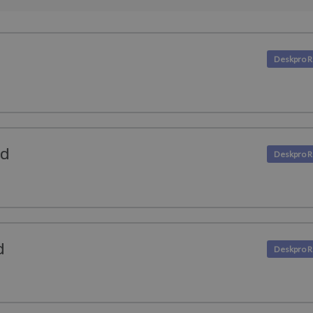
d
ed
d