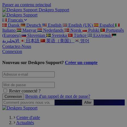
Passer au contenu principal
Deskpro Support
Français
Dansk
Deutsch
English
English (UK)
Español
Italiano
Magyar
Nederlands
Norsk
Polski
Português
(Europeu)
Slovenian
Svenska
Türkçe
Ελληνικά
الإنجليزية
日本語
英语（美国）
영어
Contactez-Nous
Connexion
Nouveau sur Deskpro Support?
Créer un compte
Rester connecté ?
Besoin d'un rappel de mot de passe?
Rechercher
Centre d'aide
Actualités