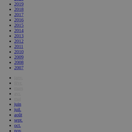
2019
2018
2017
2016
2015
2014
2013
2012
2011
2010
2009
2008
2007
janv.
févr.
mars
avr.
mai
juin
juil.
août
sept.
oct.
nov.