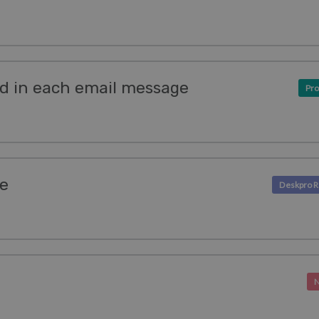
ed in each email message
Pro
se