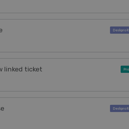
e
 linked ticket
Pro
se