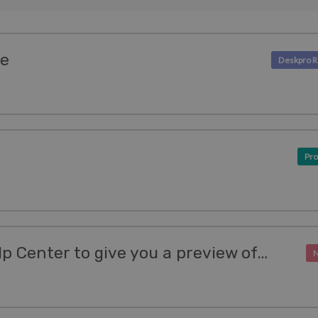
se
Pro
We've updated our Help Center to give you a preview of it's new design!