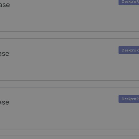
ase
ase
ase