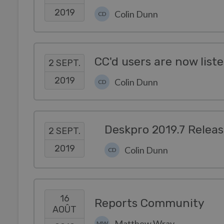
2019
Colin Dunn
CD
CC'd users are now list
2 SEPT.
2019
Colin Dunn
CD
Deskpro 2019.7 Relea
2 SEPT.
2019
Colin Dunn
CD
16
Reports Community
AOÛT
Matthew Wray
MW