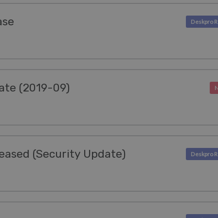
ase
ate (2019-09)
eased (Security Update)