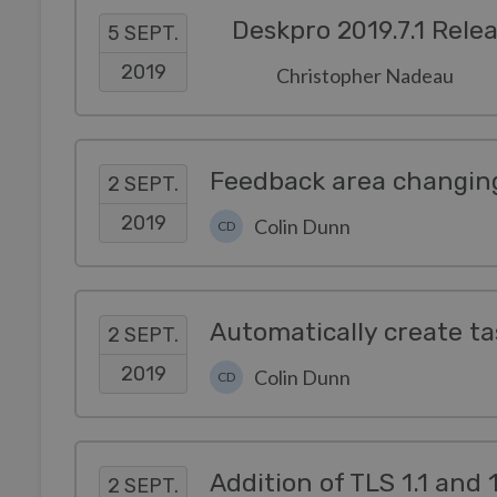
Deskpro 2019.7.1 Rele
5 SEPT.
2019
Christopher Nadeau
Feedback area changin
2 SEPT.
2019
Colin Dunn
CD
Automatically create ta
2 SEPT.
2019
Colin Dunn
CD
Addition of TLS 1.1 and
2 SEPT.