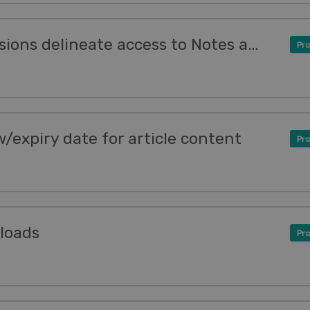
Improved Agent Permissions delineate access to Notes and Messages
Pro
/expiry date for article content
Pro
loads
Pro