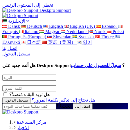
تخطي إلى المحتوى الرئيس
Deskpro Support
الإنجليزية
Dansk
Deutsch
English
English (UK)
Español
Français
Italiano
Magyar
Nederlands
Norsk
Polski
Português (Europeu)
Slovenian
Svenska
Türkçe
Ελληνικά
日本語
英语（美国）
영어
اتصل بنا
تسجيل الدخول
هل أنت جديد على Deskpro Support؟
سجلّ للحصول على حساب
هل تريد البقاء مُتصلاً؟
هل تحتاج إلى تذكير بكلمة المرور؟
ابحث
مركز المساعدة
الاخبار