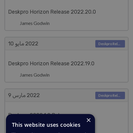
Deskpro Horizon Release 2022.20.0
James Godwin
2022
مايو 10
Deskpro Releases
Deskpro Horizon Release 2022.19.0
James Godwin
2022
مارس 9
Deskpro Releases
Deskpro 2022.1.0 Release
×
This website uses cookies
James Godwin