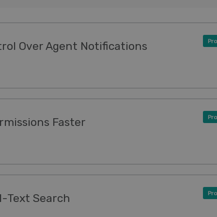
Pro
ol Over Agent Notifications
Pro
rmissions Faster
Pro
l-Text Search