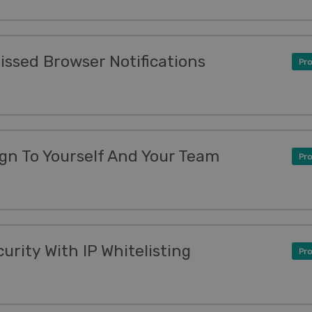
issed Browser Notifications
Pro
gn To Yourself And Your Team
Pro
urity With IP Whitelisting
Pro