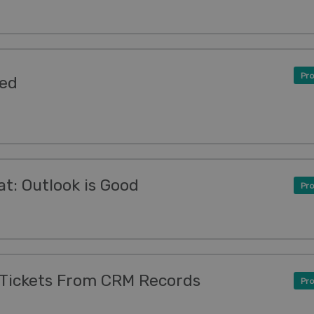
Pro
ved
t: Outlook is Good
Pro
 Tickets From CRM Records
Pro