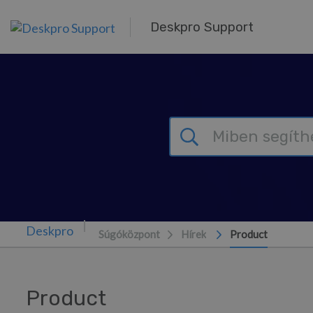
Továbblépés a fő tartalomra
Deskpro Support
Súgóközpont
Hírek
Product
Product