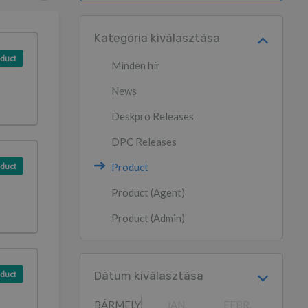
Kategória kiválasztása
duct
Minden hír
News
Deskpro Releases
DPC Releases
duct
Product
Product (Agent)
Product (Admin)
duct
Dátum kiválasztása
BÁRMELY
JAN.
FEBR.