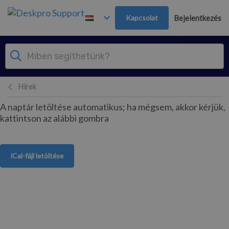
Továbblépés a fő tartalomra
Kapcsolat
Bejelentkezés
Hírek
A naptár letöltése automatikus; ha mégsem, akkor kérjük,
kattintson az alábbi gombra
iCal-fájl letöltése