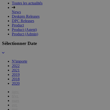
Toutes les actualités
News
Deskpro Releases
DPC Releases
Product
Product (Agent)
Product (Admin)
Sélectionner Date
N'importe
2022
2021
2019
2018
2020
janv.
févr.
mars
avr.
mai