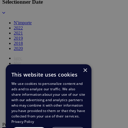
Sélectionner Date
N'importe
2022
2021
2019
2018
2020
janv.
févr.
×
mars
This website uses cookies
avr.
mai
We use cookies to personalize content and
juin
ads and to analyze our traffic. We also
juil.
août
share information about your use of our site
sept.
with our advertising and analytics partners
oct.
who may combine it with other information
nov.
you have provided to them or that they have
déc.
collected from your use of their services.
Privacy Policy
Propulsé par