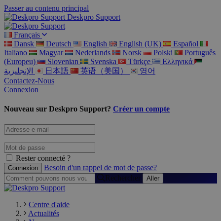
Passer au contenu principal
Deskpro Support
Français
Dansk
Deutsch
English
English (UK)
Español
Italiano
Magyar
Nederlands
Norsk
Polski
Português
(Europeu)
Slovenian
Svenska
Türkçe
Ελληνικά
الإنجليزية
日本語
英语（美国）
영어
Contactez-Nous
Connexion
Nouveau sur Deskpro Support?
Créer un compte
Rester connecté ?
Besoin d'un rappel de mot de passe?
Rechercher
Centre d'aide
Actualités