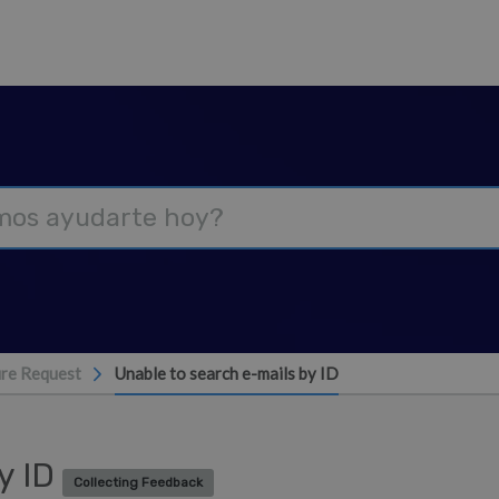
re Request
Unable to search e-mails by ID
y ID
Collecting Feedback