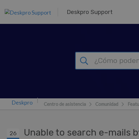
Ir al contenido principal
Deskpro Support
Centro de asistencia
Comunidad
Featu
Unable to search e-mails b
26