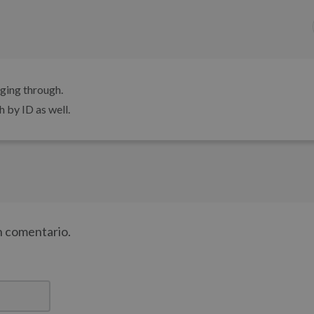
aging through.
ch by ID as well.
un comentario.