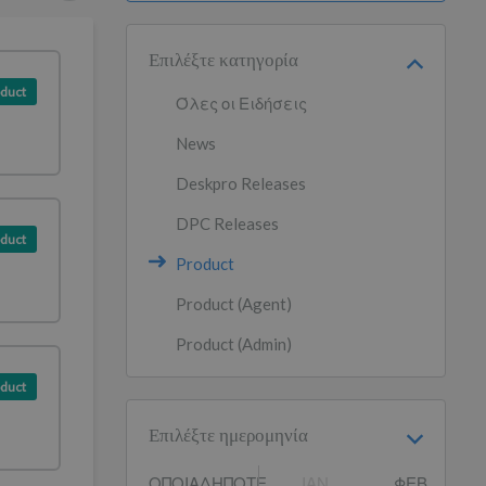
Επιλέξτε κατηγορία
duct
Όλες οι Ειδήσεις
News
Deskpro Releases
DPC Releases
duct
Product
Product (Agent)
Product (Admin)
duct
Επιλέξτε ημερομηνία
ΟΠΟΙΑΔΉΠΟΤΕ
ΙΑΝ
ΦΕΒ