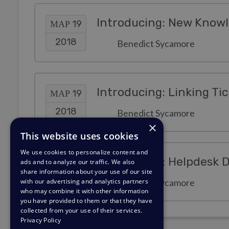
Introducing: New Know
ΜΑΡ 19
2018
Benedict Sycamore
Introducing: Linking Ti
ΜΑΡ 19
2018
Benedict Sycamore
×
This website uses cookies
We use cookies to personalize content and
Introducing: Helpdesk 
ΦΕΒ 14
ads and to analyze our traffic. We also
share information about your use of our site
2018
with our advertising and analytics partners
Benedict Sycamore
who may combine it with other information
you have provided to them or that they have
collected from your use of their services.
Privacy Policy