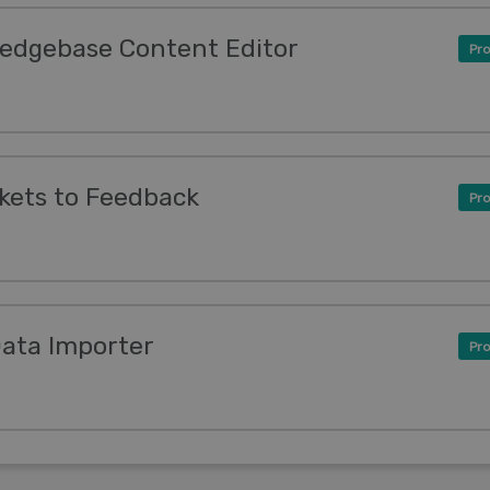
ledgebase Content Editor
Pro
ckets to Feedback
Pro
Data Importer
Pro