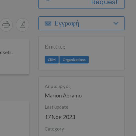
Request
Εγγραφή
Ετικέτες
ickets.
CRM
Organizations
Δημιουργός
Marion Abramo
Last update
17 Νοε 2023
Category