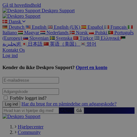
Gå til hovedindhold
Deskpro Support
Dansk
Deutsch
English
English (UK)
Español
Français
Italiano
Magyar
Nederlands
Norsk
Polski
Português
(Europeu)
Slovenian
Svenska
Türkçe
Ελληνικά
الإنجليزية
日本語
英语（美国）
영어
Kontakt Os
Log ind
Kender du ikke Deskpro Support?
Opret en konto
Forbliv logget ind?
Har du brug for en påmindelse om adgangskode?
Søg
Hjælpecenter
Community