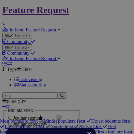
Feature Request
Indsend Feature Request
Tilmeld
Community
Tilmeld
Community
Indsend Feature Request
Type
Filter
Listevisning
Statusændring
Filtre
(
5
)
Min aktivitet
:
Jeg har stemt
Mest populære først
Mindst populære først
Højest bedømte først
Jeg har oprettet
Lavest bedømte først
Nyeste først
Ældste først
Flest
Jeg har kommenteret
×
kommentarer først
Mindst kommentarer først
Flest visninger først