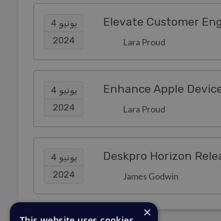
Elevate Customer Eng
يونيو 4
2024
Lara Proud
يونيو 4
2024
Lara Proud
Deskpro Horizon Rele
يونيو 4
2024
James Godwin
×
This website uses cookies