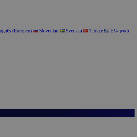
tuguês (Europeu)
Slovenian
Svenska
Türkçe
Ελληνικά