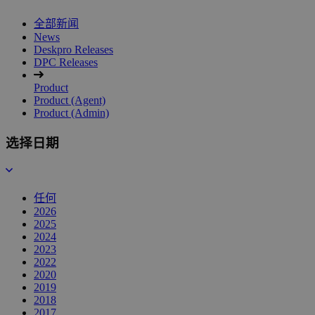
全部新闻
News
Deskpro Releases
DPC Releases
Product
Product (Agent)
Product (Admin)
选择日期
任何
2026
2025
2024
2023
2022
2020
2019
2018
2017