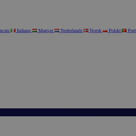
nçais
Italiano
Magyar
Nederlands
Norsk
Polski
Por