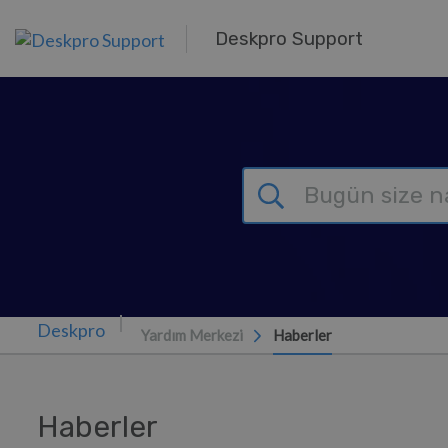
Ana içeriğe geç
Deskpro Support
Yardım Merkezi
Haberler
Haberler