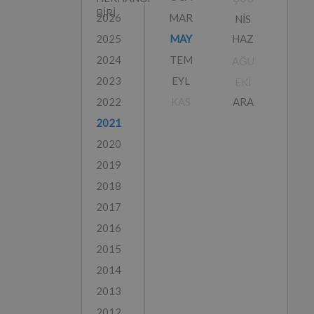
BIRI
2026
MAR
NIS
2025
MAY
HAZ
2024
TEM
AĞU
2023
EYL
EKI
2022
KAS
ARA
2021
2020
2019
2018
2017
2016
2015
2014
2013
2012