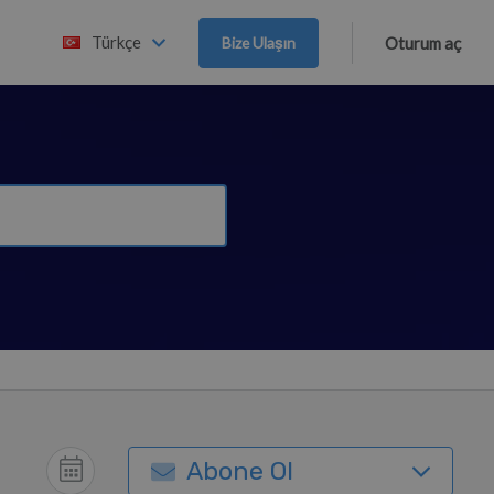
Türkçe
Bize Ulaşın
Oturum aç
Abone Ol