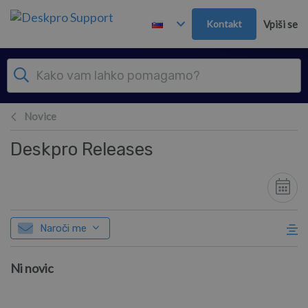
Preskoči in pojdi v glavno vsebino
Kontakt
Vpiši se
Novice
Deskpro Releases
Naroči me
Ni novic