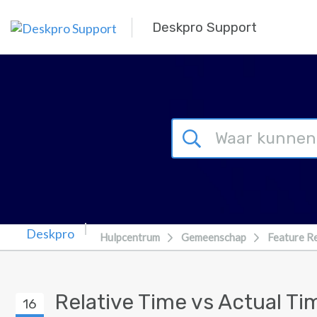
Overslaan naar hoofdinhoud
Deskpro Support
Hulpcentrum
Gemeenschap
Feature R
Relative Time vs Actual T
16