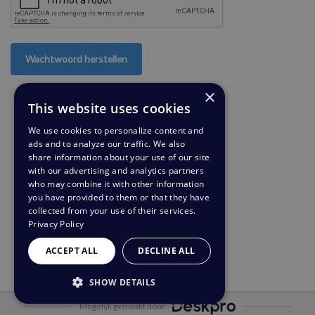
Wachtwoord herstellen
×
This website uses cookies
We use cookies to personalize content and
ads and to analyze our traffic. We also
share information about your use of our site
with our advertising and analytics partners
who may combine it with other information
you have provided to them or that they have
collected from your use of their services.
Privacy Policy
ACCEPT ALL
DECLINE ALL
SHOW DETAILS
Mogelijk gemaakt door
STRICTLY NECESSARY