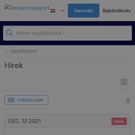
Továbblépés a fő tartalomra
Kapcsolat
Bejelentkezés
Súgóközpont
Hírek
Feliratkozás
DEC. 13
2021
News