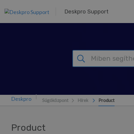
Továbblépés a fő tartalomra
Deskpro Support
Súgóközpont
Hírek
Product
Product