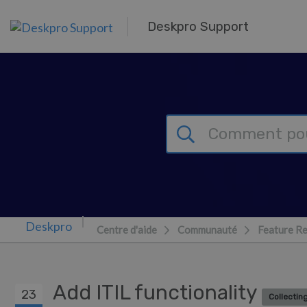
Passer au contenu principal
Deskpro Support
Centre d'aide
Communauté
Feature R
Add ITIL functionality
23
Collectin