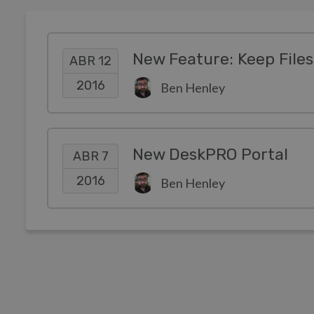
New Feature: Keep Files 
ABR 12
2016
Ben Henley
New DeskPRO Portal
ABR 7
2016
Ben Henley