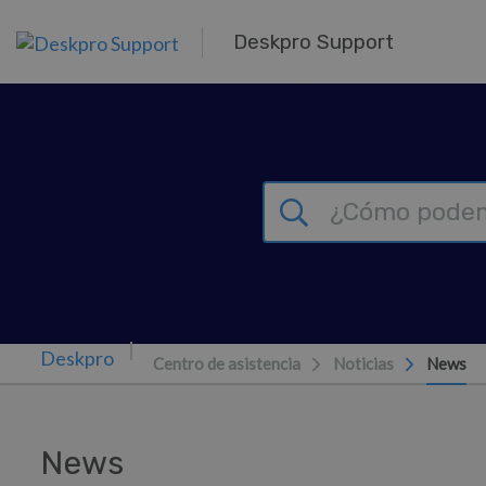
Ir al contenido principal
Deskpro Support
Centro de asistencia
Noticias
News
News