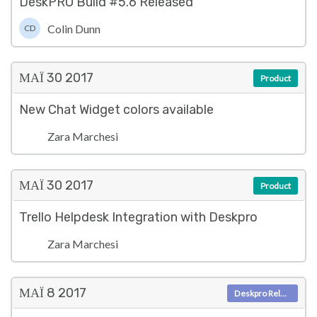
DeskPRO Build #5.6 Released
Colin Dunn
CD
ΜΑΪ́ 30
2017
Product
New Chat Widget colors available
Zara Marchesi
ΜΑΪ́ 30
2017
Product
Trello Helpdesk Integration with Deskpro
Zara Marchesi
ΜΑΪ́ 8
2017
Deskpro Releases