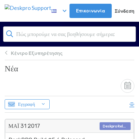
Μετάβαση στο κύριο περιεχόμενο
Επικοινωνία
Σύνδεση
Κέντρο Εξυπηρέτησης
Νέα
Εγγραφή
ΜΑΪ́ 31
2017
Deskpro Releases