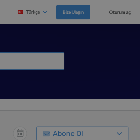
Türkçe
Bize Ulaşın
Oturum aç
Abone Ol