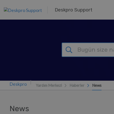
Ana içeriğe geç
Deskpro Support
Yardım Merkezi
Haberler
News
News