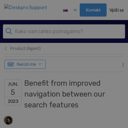
Preskoči in pojdi v glavno vsebino
Kontakt
Vpiši se
Product (Agent)
Naroči me
Benefit from improved
JUN.
5
navigation between our
2023
search features
Seznam avtorjev