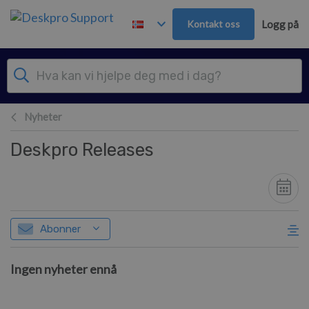
Hopp over til hovedinnhold
Kontakt oss
Logg på
Nyheter
Deskpro Releases
Abonner
Ingen nyheter ennå