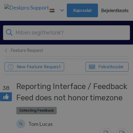
Továbblépés a fő tartalomra
Kapcsolat
Bejelentkezés
Feature Request
New Feature Request
Feliratkozás
Reporting Interface / Feedback
38
Feed does not honor timezone
Collecting Feedback
Tom Lucas
TL