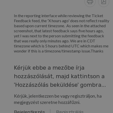
In the reporting interface while reviewing the Ticket
Feedback feed, the 'X hours ago' does not reflect reality
based upon current timezone. As seen in the attached
screenshot, that latest feedback says five hours ago,
yet I was next to the person submitting the feedback
that was really only minutes ago. We are in CDT
timezone which is 5 hours behind UTC which makes me
wonder if this is a timezone/timestamp issue.Thanks
Kérjük ebbe a mezőbe írja
hozzászólását, majd kattintson a
'Hozzászólás beküldése' gombra...
Kérjük, jelentkezzen be vagy regisztráljon, ha
megjegyzést szeretne hozzáfűzni.
Bejelentkezés
Regisztrálás