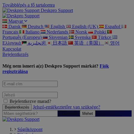
Továbblépés a fő tartalomra
Deskpro Support
Magyar
Dansk
Deutsch
English
English (UK)
Español
Français
Italiano
Nederlands
Norsk
Polski
Português (Europeu)
Slovenian
Svenska
Türkçe
Ελληνικά
الإنجليزية
日本語
英语（美国）
영어
Kapcsolat
Bejelentkezés
Még nem ismeri a(z) Deskpro Support márkát?
Fiók
regisztrálása
Bejelentkezve marad?
Jelszó-emlékeztetőre van szüksége?
Keresés
Súgóközpont