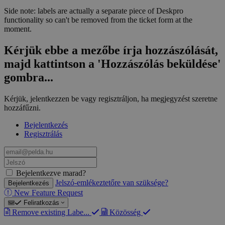
Side note: labels are actually a separate piece of Deskpro
functionality so can't be removed from the ticket form at the
moment.
Kérjük ebbe a mezőbe írja hozzászólását,
majd kattintson a 'Hozzászólás beküldése'
gombra...
Kérjük, jelentkezzen be vagy regisztráljon, ha megjegyzést szeretne
hozzáfűzni.
Bejelentkezés
Regisztrálás
email@pelda.hu
Jelszó
Bejelentkezve marad?
Jelszó-emlékeztetőre van szüksége?
Bejelentkezés
New Feature Request
Feliratkozás
Remove existing Labe...
Közösség