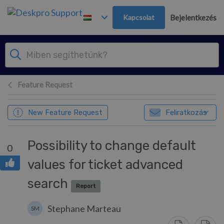
Továbblépés a fő tartalomra
Kapcsolat
Bejelentkezés
Feature Request
New Feature Request
Feliratkozás
Possibility to change default
0
values for ticket advanced
search
Report
Stephane Marteau
SM