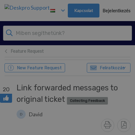
Továbblépés a fő tartalomra
Kapcsolat
Bejelentkezés
Feature Request
New Feature Request
Feliratkozás
Link forwarded messages to
20
original ticket
Collecting Feedback
David
D