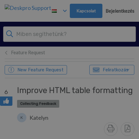
Továbblépés a fő tartalomra
Kapcsolat
Bejelentkezés
Feature Request
New Feature Request
Feliratkozás
Improve HTML table formatting
6
Collecting Feedback
Katelyn
K