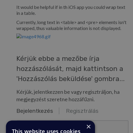
It would be helpful if in th iOS app you could wrap text
in a table.
Currently, long text in <table> and <pre> elements isn't
wrapped, thus valuable information is not displayed.
Kérjük ebbe a mezőbe írja
hozzászólását, majd kattintson a
'Hozzászólás beküldése' gombra...
Kérjük, jelentkezzen be vagy regisztráljon, ha
megjegyzést szeretne hozzáfűzni.
Bejelentkezés
Regisztrálás
email@pelda.hu
×
This website uses cookies