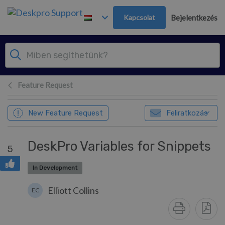
Továbblépés a fő tartalomra
Kapcsolat
Bejelentkezés
Feature Request
New Feature Request
Feliratkozás
DeskPro Variables for Snippets
5
In Development
Elliott Collins
EC