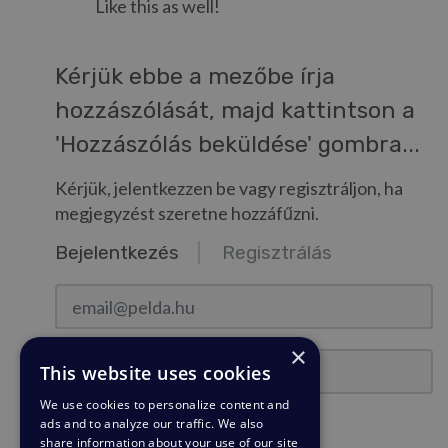
Like this as well!
Kérjük ebbe a mezőbe írja
hozzászólását, majd kattintson a
'Hozzászólás beküldése' gombra...
Kérjük, jelentkezzen be vagy regisztráljon, ha
megjegyzést szeretne hozzáfűzni.
Bejelentkezés
Regisztrálás
email@pelda.hu
×
Jelszó
This website uses cookies
We use cookies to personalize content and
ads and to analyze our traffic. We also
Bejelentkezve marad?
share information about your use of our site