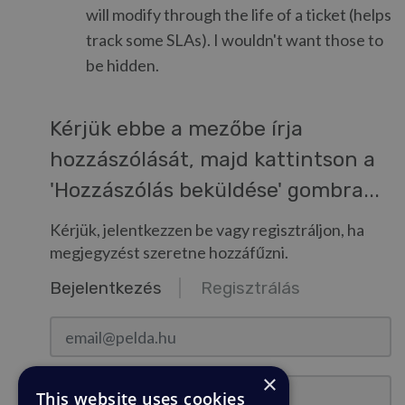
will modify through the life of a ticket (helps
track some SLAs). I wouldn't want those to
be hidden.
Kérjük ebbe a mezőbe írja
hozzászólását, majd kattintson a
'Hozzászólás beküldése' gombra...
Kérjük, jelentkezzen be vagy regisztráljon, ha
megjegyzést szeretne hozzáfűzni.
Bejelentkezés
Regisztrálás
email@pelda.hu
×
Jelszó
This website uses cookies