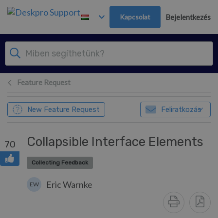
Továbblépés a fő tartalomra
Kapcsolat
Bejelentkezés
Feature Request
New Feature Request
Feliratkozás
Collapsible Interface Elements
70
Collecting Feedback
Eric Warnke
EW