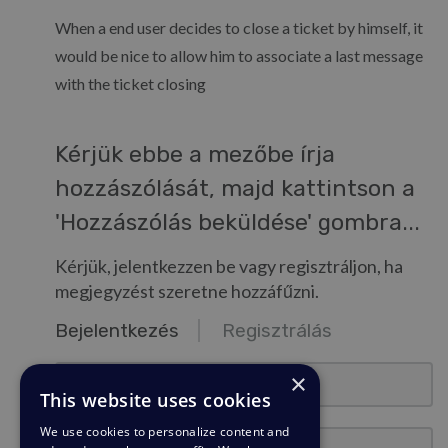
When a end user decides to close a ticket by himself, it
would be nice to allow him to associate a last message
with the ticket closing
Kérjük ebbe a mezőbe írja
hozzászólását, majd kattintson a
'Hozzászólás beküldése' gombra...
Kérjük, jelentkezzen be vagy regisztráljon, ha
megjegyzést szeretne hozzáfűzni.
Bejelentkezés
Regisztrálás
email@pelda.hu
×
This website uses cookies
We use cookies to personalize content and
Jelszó