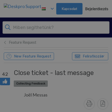
Továbblépés a fő tartalomra
Kapcsolat
Bejelentkezés
Feature Request
New Feature Request
Feliratkozás
Close ticket - last message
42
Collecting Feedback
Joël Messas