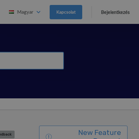
Magyar
Kapcsolat
Bejelentkezés
New Feature
eedback