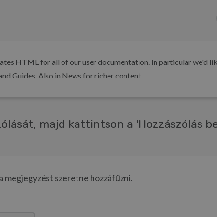
es HTML for all of our user documentation. In particular we'd lik
nd Guides. Also in News for richer content.
ólását, majd kattintson a 'Hozzászólás b
 ha megjegyzést szeretne hozzáfűzni.