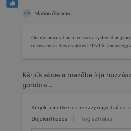
Marion Abramo
MA
Our documentation team uses a system that generat
release notes they create as HTML in Knowledge a
Kérjük ebbe a mezőbe írja hozzász
gombra...
Kérjük, jelentkezzen be vagy regisztráljon,
Bejelentkezés
Regisztrálás
email@pelda.hu