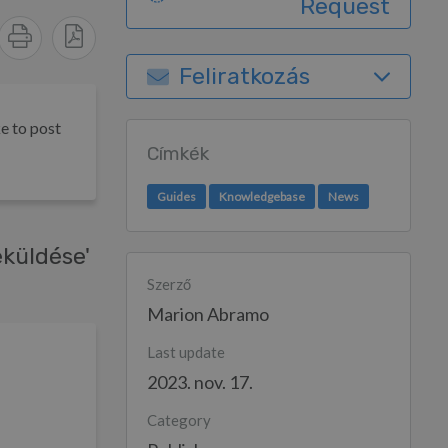
Request
Feliratkozás
e to post
Címkék
Guides
Knowledgebase
News
eküldése'
Szerző
Marion Abramo
Last update
2023. nov. 17.
Category