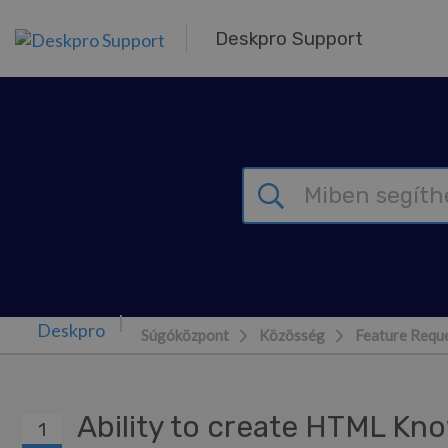
Továbblépés a fő tartalomra
Deskpro Support
Súgóközpont
Közösség
Feature Requ
Ability to create HTML K
1