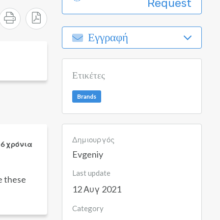
Request
Εγγραφή
Ετικέτες
Brands
Δημιουργός
 6 χρόνια
Evgeniy
Last update
e these
12 Αυγ 2021
Category