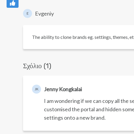
Evgeniy
E
The ability to clone brands eg. settings, themes, et
Σχόλιο (1)
Jenny Kongkalai
JK
I am wondering if we can copy all the s
customised the portal and hidden some s
settings onto a new brand.