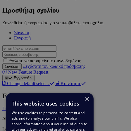
Προσθήκη σχολίου
Συνδεθείτε ή εγγραφείτε για να υποβάλετε ένα σχόλιο.
Σύνδεση
Εγγραφή
email@example.com
Κωδικός
πρόσβασης
Θέλετε να παραμείνετε συνδεδεμένοι;
Ξεχάσατε τον κωδικό πρόσβασης;
Σύνδεση
New Feature Request
Εγγραφή
Change default selec...
Κοινότητα
Ετικέτες
×
This website uses cookies
Live Chat
We use cookies to personalize content and
ads and to analyze our traffic. We also
Δημιουργός
Bear Golightly
share information about your use of our site
Last update
with our advertising and analytics partners