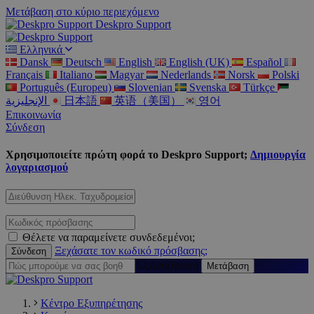
Μετάβαση στο κύριο περιεχόμενο
Deskpro Support
Ελληνικά
Dansk
Deutsch
English
English (UK)
Español
Français
Italiano
Magyar
Nederlands
Norsk
Polski
Português (Europeu)
Slovenian
Svenska
Türkçe
الإنجليزية
日本語
英语（美国）
영어
Επικοινωνία
Σύνδεση
Χρησιμοποιείτε πρώτη φορά το Deskpro Support;
Δημιουργία
λογαριασμού
Θέλετε να παραμείνετε συνδεδεμένοι;
Ξεχάσατε τον κωδικό πρόσβασης;
Αναζήτηση
Κέντρο Εξυπηρέτησης