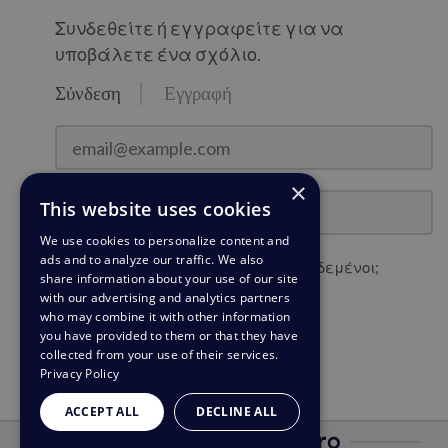
Συνδεθείτε ή εγγραφείτε για να
υποβάλετε ένα σχόλιο.
Σύνδεση
Εγγραφή
email@example.com
×
Κωδικός πρόσβασης
This website uses cookies
We use cookies to personalize content and
ads and to analyze our traffic. We also
Θέλετε να παραμείνετε συνδεδεμένοι;
share information about your use of our site
with our advertising and analytics partners
who may combine it with other information
Σύνδεση
you have provided to them or that they have
collected from your use of their services.
Ξεχάσατε τον κωδικό πρόσβασης;
Privacy Policy
ACCEPT ALL
DECLINE ALL
Με την υποστήριξη του