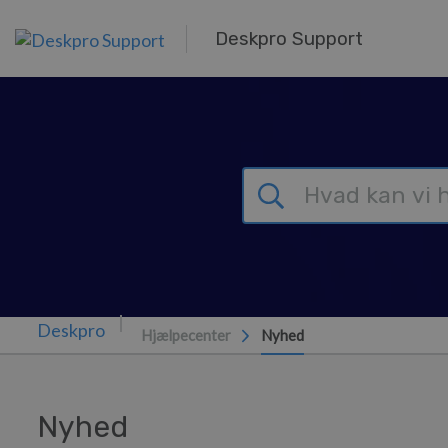
Gå til hovedindhold
Deskpro Support
Hjælpecenter
Nyhed
Nyhed