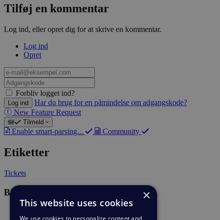
Tilføj en kommentar
Log ind, eller opret dig for at skrive en kommentar.
Log ind
Opret
e-
mail@eksempel.com
Adgangskode
Forbliv logget ind?
Har du brug for en påmindelse om adgangskode?
Log ind
New Feature Request
Tilmeld
Enable smart-parsing...
Community
Etiketter
Tickets
Bilag
×
This website uses cookies
image001.png
(67.25 KB)
We use cookies to personalize content and