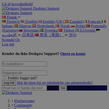
Gå til hovedindhold
Deskpro Support
Dansk
Deutsch
English
English (UK)
Español
Français
Italiano
Magyar
Nederlands
Norsk
Polski
Português
(Europeu)
Slovenian
Svenska
Türkçe
Ελληνικά
الإنجليزية
日本語
英语（美国）
영어
Kontakt Os
Log ind
Kender du ikke Deskpro Support?
Opret en konto
Forbliv logget ind?
Har du brug for en påmindelse om adgangskode?
Søg
Hjælpecenter
Community