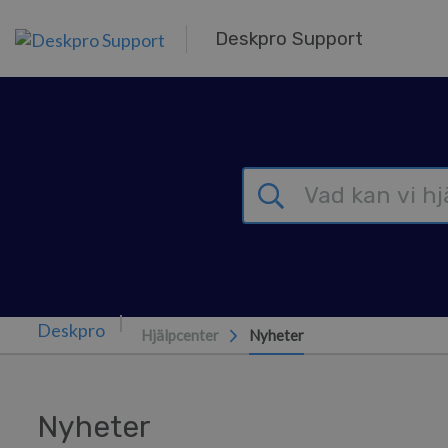
Gå till huvudinnehåll
Deskpro Support
Hjälpcenter
Nyheter
Nyheter