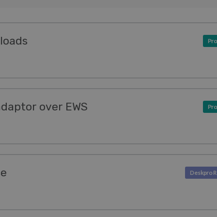
loads
Pro
 adaptor over EWS
Pro
se