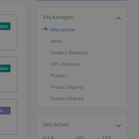
Välj kategori
duct
Alla nyheter
News
Deskpro Releases
DPC Releases
duct
Product
Product (Agent)
Product (Admin)
Deskpro Releases
Välj datum
ALLA
JAN.
FEB.