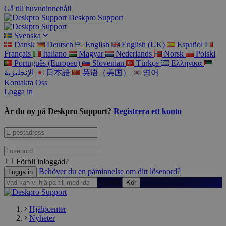
Gå till huvudinnehåll
Deskpro Support
Svenska
Dansk
Deutsch
English
English (UK)
Español
Français
Italiano
Magyar
Nederlands
Norsk
Polski
Português (Europeu)
Slovenian
Türkçe
Ελληνικά
الإنجليزية
日本語
英语（美国）
영어
Kontakta Oss
Logga in
Är du ny på Deskpro Support?
Registrera ett konto
Förbli inloggad?
Behöver du en påminnelse om ditt lösenord?
Sök
Hjälpcenter
Nyheter