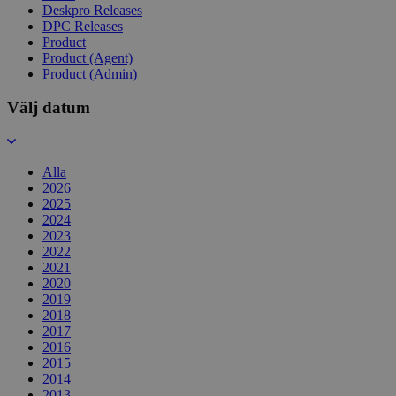
Deskpro Releases
DPC Releases
Product
Product (Agent)
Product (Admin)
Välj datum
Alla
2026
2025
2024
2023
2022
2021
2020
2019
2018
2017
2016
2015
2014
2013