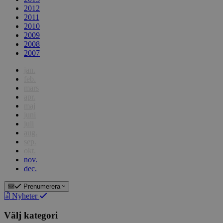
2012
2011
2010
2009
2008
2007
jan.
feb.
mars
apr.
maj
juni
juli
aug.
sep.
okt.
nov.
dec.
Prenumerera
Nyheter
Välj kategori