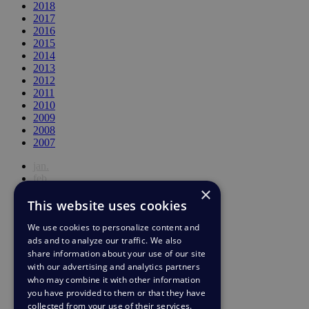
2018
2017
2016
2015
2014
2013
2012
2011
2010
2009
2008
2007
jan.
feb.
×
mars
This website uses cookies
apr.
maj
We use cookies to personalize content and
juni
ads and to analyze our traffic. We also
juli
aug.
share information about your use of our site
sep.
with our advertising and analytics partners
okt.
who may combine it with other information
nov.
you have provided to them or that they have
dec.
collected from your use of their services.