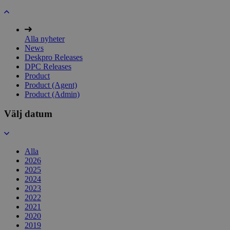
Alla nyheter
News
Deskpro Releases
DPC Releases
Product
Product (Agent)
Product (Admin)
Välj datum
Alla
2026
2025
2024
2023
2022
2021
2020
2019