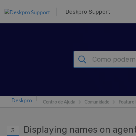
Saltar para o Conteúdo principal
Deskpro Support
Centro de Ajuda
Comunidade
Feature
Displaying names on agen
3