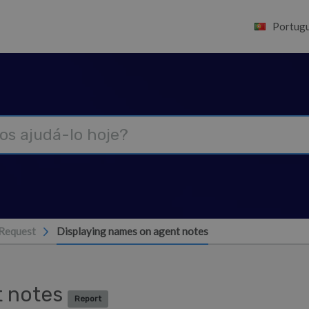
Portugu
 Request
Displaying names on agent notes
t notes
Report